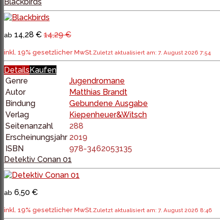
Blackbirds
14,28 €
14,29 €
ab
inkl. 19% gesetzlicher MwSt.
Zuletzt aktualisiert am: 7. August 2026 7:54
Details
Kaufen
Genre
Jugendromane
Autor
Matthias Brandt
Bindung
Gebundene Ausgabe
Verlag
Kiepenheuer&Witsch
Seitenanzahl
288
Erscheinungsjahr
2019
ISBN
978-3462053135
Detektiv Conan 01
6,50 €
ab
inkl. 19% gesetzlicher MwSt.
Zuletzt aktualisiert am: 7. August 2026 8:46