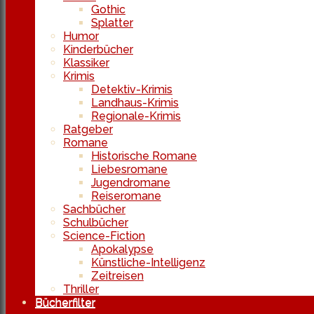
Gothic
Splatter
Humor
Kinderbücher
Klassiker
Krimis
Detektiv-Krimis
Landhaus-Krimis
Regionale-Krimis
Ratgeber
Romane
Historische Romane
Liebesromane
Jugendromane
Reiseromane
Sachbücher
Schulbücher
Science-Fiction
Apokalypse
Künstliche-Intelligenz
Zeitreisen
Thriller
Bücherfilter