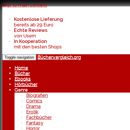
Skip to main content
Kostenlose Lieferung
bereits ab 29 Euro
Echte Reviews
von Usern
In Kooperation
mit den besten Shops
Büchervergleich.org
Toggle navigation
Home
Bücher
Ebooks
Hörbücher
Genre
Biografien
Comics
Drama
Erotik
Fachbücher
Fantasy
Horror