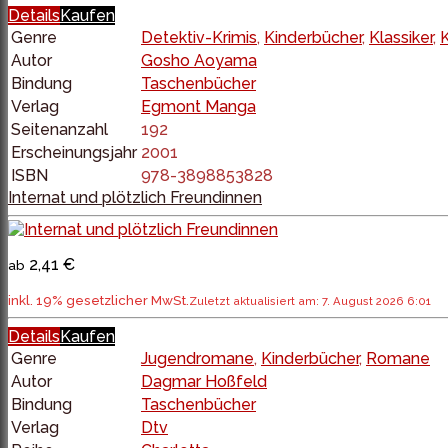
Details
Kaufen
Genre
Detektiv-Krimis
,
Kinderbücher
,
Klassiker
,
K
Autor
Gosho Aoyama
Bindung
Taschenbücher
Verlag
Egmont Manga
Seitenanzahl
192
Erscheinungsjahr
2001
ISBN
978-3898853828
Internat und plötzlich Freundinnen
2,41 €
ab
inkl. 19% gesetzlicher MwSt.
Zuletzt aktualisiert am: 7. August 2026 6:01
Details
Kaufen
Genre
Jugendromane
,
Kinderbücher
,
Romane
Autor
Dagmar Hoßfeld
Bindung
Taschenbücher
Verlag
Dtv