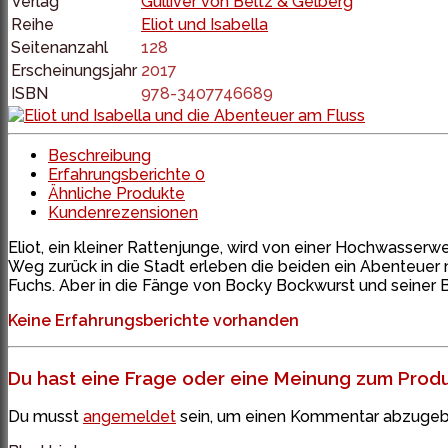
Verlag
Gulliver von Beltz & Gelberg
Reihe
Eliot und Isabella
Seitenanzahl
128
Erscheinungsjahr
2017
ISBN
978-3407746689
Beschreibung
Erfahrungsberichte
0
Ähnliche Produkte
Kundenrezensionen
Eliot, ein kleiner Rattenjunge, wird von einer Hochwasserw
Weg zurück in die Stadt erleben die beiden ein Abenteuer
Fuchs. Aber in die Fänge von Bocky Bockwurst und seiner B
Keine Erfahrungsberichte vorhanden
Du hast eine Frage oder eine Meinung zum Produk
Du musst
angemeldet
sein, um einen Kommentar abzugeb