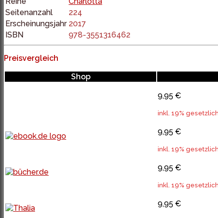
Reihe
Charlotta
Seitenanzahl
224
Erscheinungsjahr
2017
ISBN
978-3551316462
Preisvergleich
Shop
9,95 €
inkl. 19% gesetzlic
9,95 €
inkl. 19% gesetzlic
9,95 €
inkl. 19% gesetzlic
9,95 €