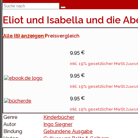
Eliot und Isabella und die A
(5 / 5 bei 84 Stimmen)
Alle (6) anzeigen
Preisvergleich
9,95 €
inkl. 19% gesetzlicher MwSt.
Zuletzt
9,95 €
inkl. 19% gesetzlicher MwSt.
Zuletzt
9,95 €
inkl. 19% gesetzlicher MwSt.
Zuletzt
Genre
Kinderbücher
Autor
Ingo Siegner
Bindung
Gebundene Ausgabe