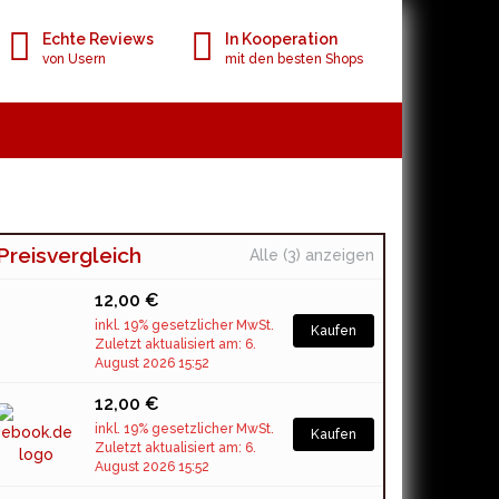
Echte Reviews
In Kooperation
von Usern
mit den besten Shops
Preisvergleich
Alle (3) anzeigen
12,00 €
inkl. 19% gesetzlicher MwSt.
Kaufen
Zuletzt aktualisiert am: 6.
August 2026 15:52
12,00 €
inkl. 19% gesetzlicher MwSt.
Kaufen
Zuletzt aktualisiert am: 6.
August 2026 15:52