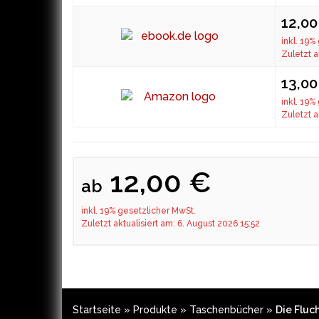
12,00
inkl. 19%
Zuletzt a
13,0
inkl. 19%
Zuletzt a
12,00 €
ab
inkl. 19% gesetzlicher MwSt.
Zuletzt aktualisiert am: 6. August 2026 15:52
Startseite
»
Produkte
»
Taschenbücher
»
Die Fluch