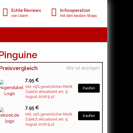
Echte Reviews
In Kooperation
von Usern
mit den besten Shops
Pinguine
Preisvergleich
Alle (4) anzeigen
7,95 €
inkl. 19% gesetzlicher MwSt.
Kaufen
Zuletzt aktualisiert am: 9.
August 2026 9:47
7,95 €
inkl. 19% gesetzlicher MwSt.
Kaufen
Zuletzt aktualisiert am: 9.
August 2026 9:47