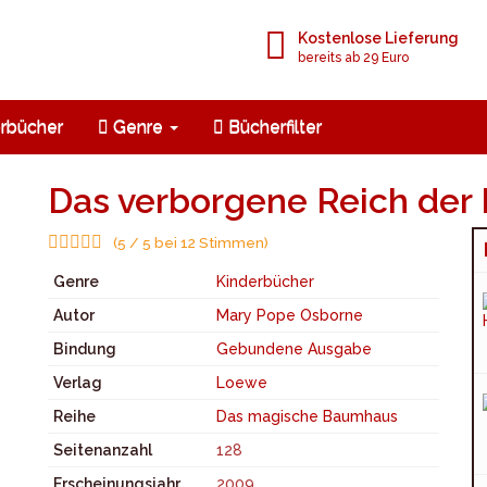
Kostenlose Lieferung
bereits ab 29 Euro
rbücher
Genre
Bücherfilter
Das verborgene Reich der 
(5 / 5 bei 12 Stimmen)
Genre
Kinderbücher
Autor
Mary Pope Osborne
Bindung
Gebundene Ausgabe
Verlag
Loewe
Reihe
Das magische Baumhaus
Seitenanzahl
128
Erscheinungsjahr
2009