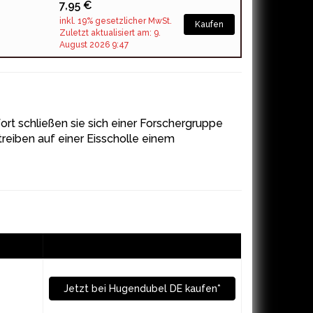
7,95 €
inkl. 19% gesetzlicher MwSt.
Kaufen
Zuletzt aktualisiert am: 9.
August 2026 9:47
ort schließen sie sich einer Forschergruppe
treiben auf einer Eisscholle einem
Jetzt bei Hugendubel DE kaufen*