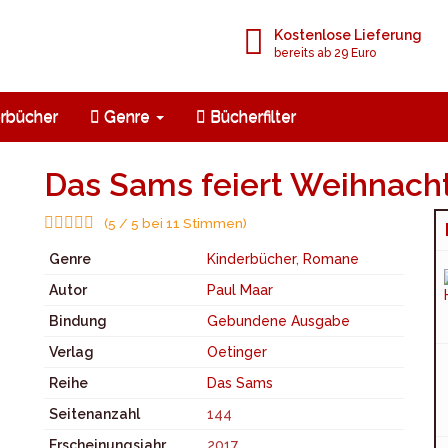
Kostenlose Lieferung
bereits ab 29 Euro
rbücher
Genre
Bücherfilter
Das Sams feiert Weihnach
(5 / 5 bei 11 Stimmen)
Genre
Kinderbücher
,
Romane
Autor
Paul Maar
Bindung
Gebundene Ausgabe
Verlag
Oetinger
Reihe
Das Sams
Seitenanzahl
144
Erscheinungsjahr
2017