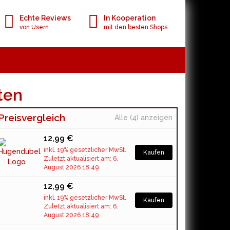
Echte Reviews
In Kooperation
von Usern
mit den besten Shops
ten
Preisvergleich
Alle (4) anzeigen
12,99 €
inkl. 19% gesetzlicher MwSt.
Kaufen
Zuletzt aktualisiert am: 6.
August 2026 18:49
12,99 €
inkl. 19% gesetzlicher MwSt.
Kaufen
Zuletzt aktualisiert am: 6.
August 2026 18:49