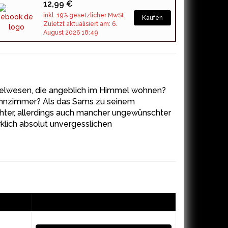
12,99 €
inkl. 19% gesetzlicher MwSt.
Kaufen
Zuletzt aktualisiert am: 6.
August 2026 18:49
gelwesen, die angeblich im Himmel wohnen?
ohnzimmer? Als das Sams zu seinem
hter, allerdings auch mancher ungewünschter
klich absolut unvergesslichen