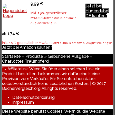
9,99 €
Jetzt bei
Hugendubel
inkl. 19% gesetzlicher
DE kaufen*
MwSt.
Zuletzt aktualisiert am: 6.
August 2026 15:01
1,74 €
ab
inkl. 19% gesetzlicher MwSt.
Zuletzt aktualisiert am: 6. August 2026 15:01
Jetzt bei Amazon kaufen*
Startseite
»
Produkte
»
Gebundene Ausgabe
»
Charlottes Traumpferd
* = Affiliatelink: Wenn Sie über einen solchen Link ein
Produkt bestellen, bekommen wir dafür eine kleine
Provision vom Verkäufer. Für Sie entstehen dabei
selbstverständlich keine zusätzlichen Kosten. | © 2017
Büchervergleich.org All rights reserved.
Datenschutzerklärung
Impressum
Diese Website benutzt Cookies. Wenn du die Website