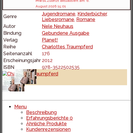
MwSt.
Zuletzt aktualisiert am: 6.
August 2026 15:01
Jugendromane
,
Kinderbücher
,
Genre
Liebesromane
,
Romane
Autor
Nele Neuhaus
Bindung
Gebundene Ausgabe
Verlag
Planet!
Reihe
Charlottes Traumpferd
Seitenanzahl
176
Erscheinungsjahr
2012
ISBN
978-3522502535
Menu
Beschreibung
Erfahrungsberichte
0
Ähnliche Produkte
Kundenrezensionen