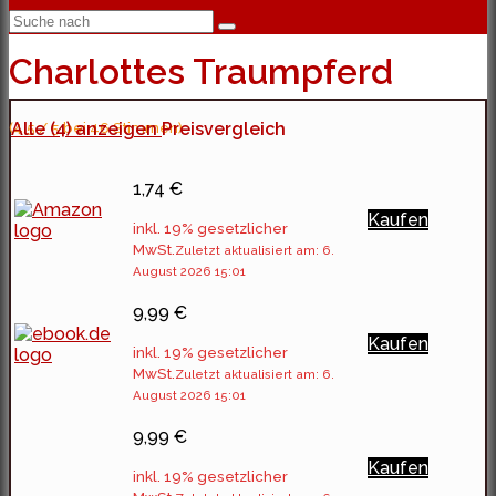
Charlottes Traumpferd
(4.5 / 5 bei 46 Stimmen)
Alle (4) anzeigen
Preisvergleich
1,74 €
Kaufen
inkl. 19% gesetzlicher
MwSt.
Zuletzt aktualisiert am: 6.
August 2026 15:01
9,99 €
Kaufen
inkl. 19% gesetzlicher
MwSt.
Zuletzt aktualisiert am: 6.
August 2026 15:01
9,99 €
Kaufen
inkl. 19% gesetzlicher