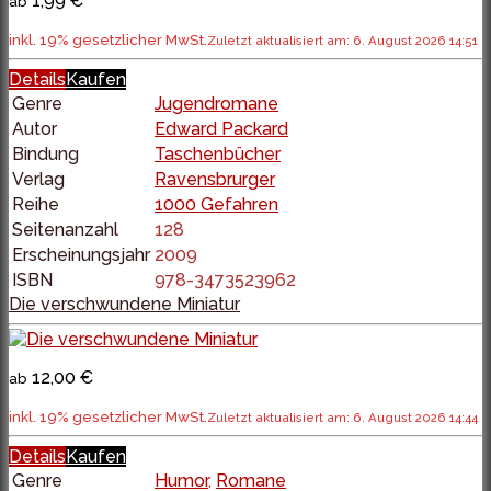
1,99 €
ab
inkl. 19% gesetzlicher MwSt.
Zuletzt aktualisiert am: 6. August 2026 14:51
Details
Kaufen
Genre
Jugendromane
Autor
Edward Packard
Bindung
Taschenbücher
Verlag
Ravensbrurger
Reihe
1000 Gefahren
Seitenanzahl
128
Erscheinungsjahr
2009
ISBN
978-3473523962
Die verschwundene Miniatur
12,00 €
ab
inkl. 19% gesetzlicher MwSt.
Zuletzt aktualisiert am: 6. August 2026 14:44
Details
Kaufen
Genre
Humor
,
Romane