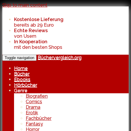
Skip to main content
Kostenlose Lieferung
bereits ab 29 Euro
Echte Reviews
von Usern
In Kooperation
mit den besten Shops
Büchervergleich.org
Toggle navigation
Home
Bücher
Ebooks
Hörbücher
Genre
Biografien
Comics
Drama
Erotik
Fachbücher
Fantasy
Horror