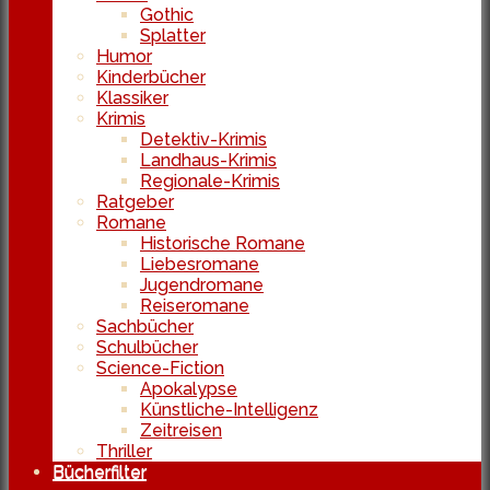
Gothic
Splatter
Humor
Kinderbücher
Klassiker
Krimis
Detektiv-Krimis
Landhaus-Krimis
Regionale-Krimis
Ratgeber
Romane
Historische Romane
Liebesromane
Jugendromane
Reiseromane
Sachbücher
Schulbücher
Science-Fiction
Apokalypse
Künstliche-Intelligenz
Zeitreisen
Thriller
Bücherfilter