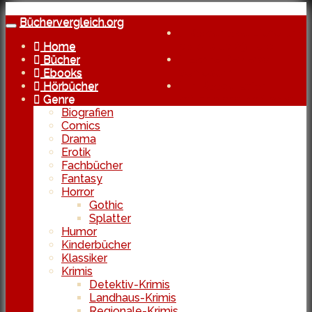
Skip
to
Büchervergleich.org
Toggle
Kostenlose Lieferung
main
navigation
Home
bereits ab 29 Euro
content
Bücher
Echte Reviews
Ebooks
von Usern
Hörbücher
In Kooperation
Genre
mit den besten Shops
Biografien
Comics
Drama
Erotik
Fachbücher
Fantasy
Horror
Gothic
Splatter
Humor
Kinderbücher
Klassiker
Krimis
Detektiv-Krimis
Landhaus-Krimis
Regionale-Krimis