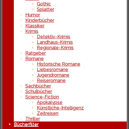
Gothic
Splatter
Humor
Kinderbücher
Klassiker
Krimis
Detektiv-Krimis
Landhaus-Krimis
Regionale-Krimis
Ratgeber
Romane
Historische Romane
Liebesromane
Jugendromane
Reiseromane
Sachbücher
Schulbücher
Science-Fiction
Apokalypse
Künstliche-Intelligenz
Zeitreisen
Thriller
Bücherfilter