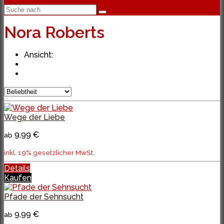
Nora Roberts
Ansicht:
Wege der Liebe
9,99 €
ab
inkl. 19% gesetzlicher MwSt.
Details
Kaufen
Pfade der Sehnsucht
9,99 €
ab