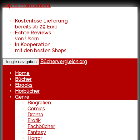
Skip to main content
Kostenlose Lieferung
bereits ab 29 Euro
Echte Reviews
von Usern
In Kooperation
mit den besten Shops
Büchervergleich.org
Toggle navigation
Home
Bücher
Ebooks
Hörbücher
Genre
Biografien
Comics
Drama
Erotik
Fachbücher
Fantasy
Horror