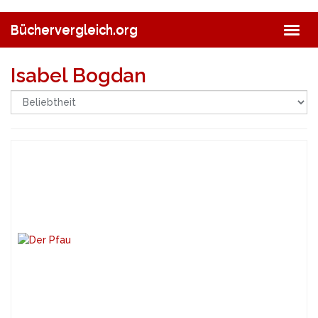
Skip
to
Büchervergleich.org
Togg
main
navig
content
Isabel Bogdan