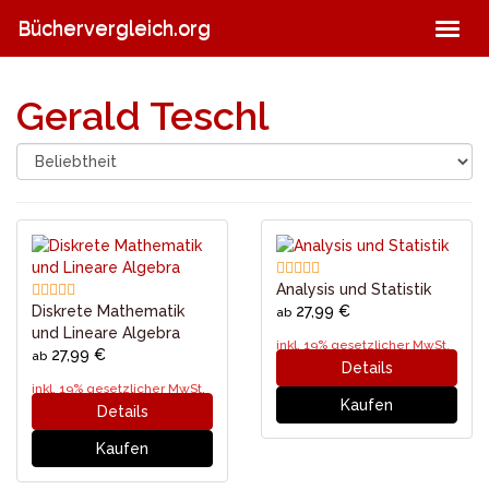
Skip
Büchervergleich.org
Togg
to
navig
main
content
Gerald Teschl
Analysis und Statistik
Diskrete Mathematik
27,99 €
ab
und Lineare Algebra
inkl. 19% gesetzlicher MwSt.
27,99 €
ab
Details
inkl. 19% gesetzlicher MwSt.
Kaufen
Details
Kaufen