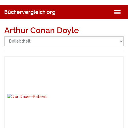
Skip
to
Büchervergleich.org
Togg
main
navig
content
Arthur Conan Doyle