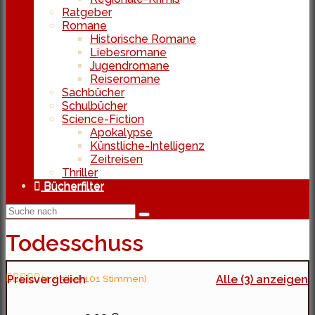
Ratgeber
Romane
Historische Romane
Liebesromane
Jugendromane
Reiseromane
Sachbücher
Schulbücher
Science-Fiction
Apokalypse
Künstliche-Intelligenz
Zeitreisen
Thriller
Bücherfilter
Todesschuss
Preisvergleich
(4 / 5 bei 101 Stimmen)
Alle (3) anzeigen