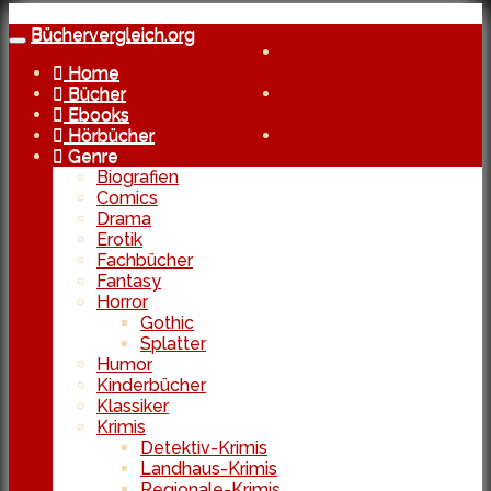
Skip
to
Büchervergleich.org
Toggle
Kostenlose Lieferung
main
navigation
Home
bereits ab 29 Euro
content
Bücher
Echte Reviews
Ebooks
von Usern
Hörbücher
In Kooperation
Genre
mit den besten Shops
Biografien
Comics
Drama
Erotik
Fachbücher
Fantasy
Horror
Gothic
Splatter
Humor
Kinderbücher
Klassiker
Krimis
Detektiv-Krimis
Landhaus-Krimis
Regionale-Krimis