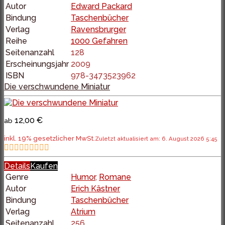
Autor
Edward Packard
Bindung
Taschenbücher
Verlag
Ravensbrurger
Reihe
1000 Gefahren
Seitenanzahl
128
Erscheinungsjahr
2009
ISBN
978-3473523962
Die verschwundene Miniatur
12,00 €
ab
inkl. 19% gesetzlicher MwSt.
Zuletzt aktualisiert am: 6. August 2026 5:45
Details
Kaufen
Genre
Humor
,
Romane
Autor
Erich Kästner
Bindung
Taschenbücher
Verlag
Atrium
Seitenanzahl
256