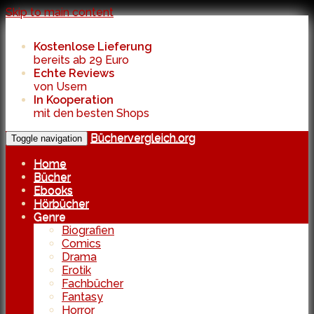
Skip to main content
Kostenlose Lieferung
bereits ab 29 Euro
Echte Reviews
von Usern
In Kooperation
mit den besten Shops
Büchervergleich.org
Toggle navigation
Home
Bücher
Ebooks
Hörbücher
Genre
Biografien
Comics
Drama
Erotik
Fachbücher
Fantasy
Horror