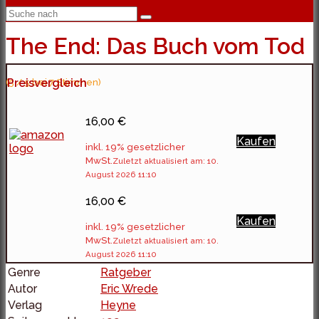
The End: Das Buch vom Tod
(5 / 5 bei 7 Stimmen)
Preisvergleich
16,00 €
Kaufen
inkl. 19% gesetzlicher
MwSt.
Zuletzt aktualisiert am: 10.
August 2026 11:10
16,00 €
Kaufen
inkl. 19% gesetzlicher
MwSt.
Zuletzt aktualisiert am: 10.
August 2026 11:10
Genre
Ratgeber
Autor
Eric Wrede
Verlag
Heyne