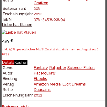
Reihe
Grafiken
Seitenanzahl
208
Erscheinungsjahr
2012
ISBN
978-3453602694
Liebe hat Klauen
2,99 €
inkl. 19% gesetzlicher MwSt.
Zuletzt aktualisiert am: 10. August 2026
10:53
Details
Kaufen
Genre
Fantasy
,
Ratgeber
,
Science-Ficton
Autor
Pat McCraw
Bindung
Ebooks
Verlag
Amazon Media
,
Elicit Dreams
Reihe
Duocarns
Erscheinungsjahr
2012
Preisvergleich