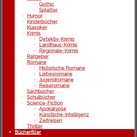
Gothic
Splatter
Humor
Kinderbücher
Klassiker
Krimis
Detektiv-Krimis
Landhaus-Krimis
Regionale-Krimis
Ratgeber
Romane
Historische Romane
Liebesromane
Jugendromane
Reiseromane
Sachbücher
Schulbücher
Science-Fiction
Apokalypse
Künstliche-Intelligenz
Zeitreisen
Thriller
Bücherfilter