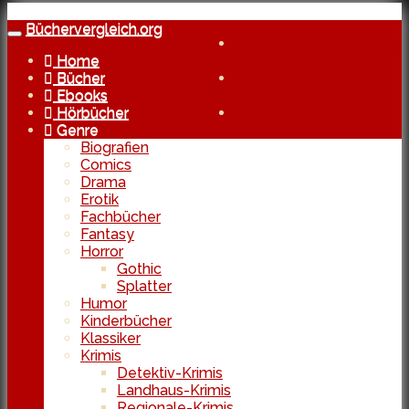
Skip
to
Büchervergleich.org
Toggle
Kostenlose Lieferung
main
navigation
Home
bereits ab 29 Euro
content
Bücher
Echte Reviews
Ebooks
von Usern
Hörbücher
In Kooperation
Genre
mit den besten Shops
Biografien
Comics
Drama
Erotik
Fachbücher
Fantasy
Horror
Gothic
Splatter
Humor
Kinderbücher
Klassiker
Krimis
Detektiv-Krimis
Landhaus-Krimis
Regionale-Krimis