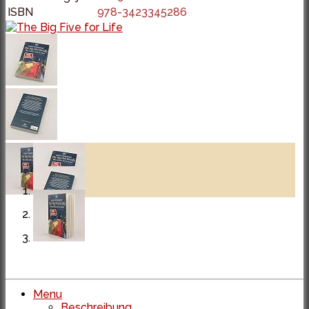
ISBN
978-3423345286
Menu
Beschreibung