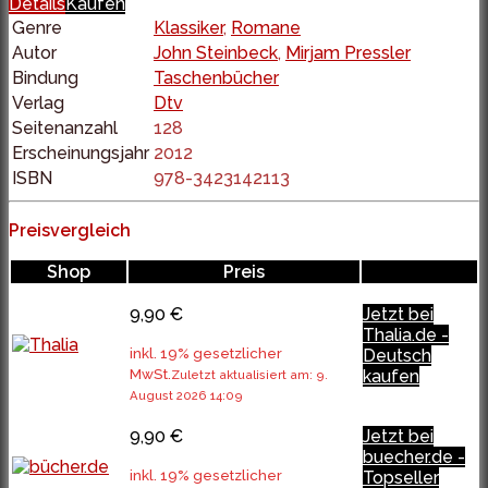
Details
Kaufen
Genre
Klassiker
,
Romane
Autor
John Steinbeck
,
Mirjam Pressler
Bindung
Taschenbücher
Verlag
Dtv
Seitenanzahl
128
Erscheinungsjahr
2012
ISBN
978-3423142113
Preisvergleich
Shop
Preis
9,90 €
Jetzt bei
Thalia.de -
inkl. 19% gesetzlicher
Deutsch
MwSt.
kaufen
Zuletzt aktualisiert am: 9.
August 2026 14:09
9,90 €
Jetzt bei
buecher.de -
inkl. 19% gesetzlicher
Topseller