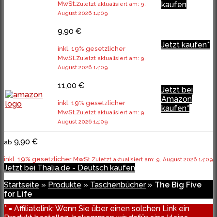
MwSt.
kaufen
Zuletzt aktualisiert am: 9.
August 2026 14:09
9,90 €
Jetzt kaufen*
inkl. 19% gesetzlicher
MwSt.
Zuletzt aktualisiert am: 9.
August 2026 14:09
11,00 €
Jetzt bei
Amazon
inkl. 19% gesetzlicher
kaufen*
MwSt.
Zuletzt aktualisiert am: 9.
August 2026 14:09
9,90 €
ab
inkl. 19% gesetzlicher MwSt.
Zuletzt aktualisiert am: 9. August 2026 14:09
Jetzt bei Thalia.de - Deutsch kaufen
Startseite
»
Produkte
»
Taschenbücher
»
The Big Five
for Life
* = Affiliatelink: Wenn Sie über einen solchen Link ein