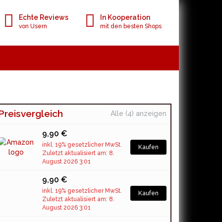
Echte Reviews
In Kooperation
von Usern
mit den besten Shops
Preisvergleich
Alle (4) anzeigen
9,90 €
inkl. 19% gesetzlicher MwSt.
Kaufen
Zuletzt aktualisiert am: 8.
August 2026 3:01
9,90 €
inkl. 19% gesetzlicher MwSt.
Kaufen
Zuletzt aktualisiert am: 8.
August 2026 3:01