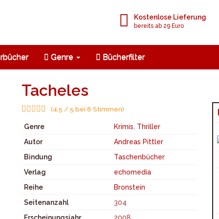
Kostenlose Lieferung
bereits ab 29 Euro
rbücher
Genre
Bücherfilter
Tacheles
(4.5 / 5 bei 8 Stimmen)
Genre
Krimis
,
Thriller
Autor
Andreas Pittler
Bindung
Taschenbücher
Verlag
echomedia
Reihe
Bronstein
Seitenanzahl
304
Erscheinungsjahr
2008