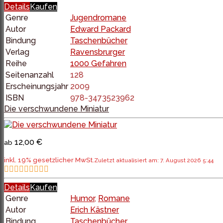
Details
Kaufen
Genre
Jugendromane
Autor
Edward Packard
Bindung
Taschenbücher
Verlag
Ravensbrurger
Reihe
1000 Gefahren
Seitenanzahl
128
Erscheinungsjahr
2009
ISBN
978-3473523962
Die verschwundene Miniatur
12,00 €
ab
inkl. 19% gesetzlicher MwSt.
Zuletzt aktualisiert am: 7. August 2026 5:44
Details
Kaufen
Genre
Humor
,
Romane
Autor
Erich Kästner
Bindung
Taschenbücher