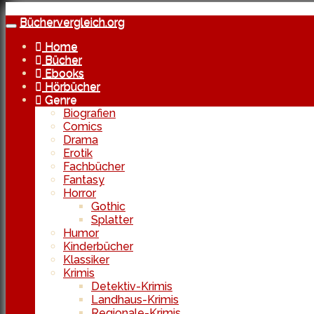
Skip
to
Büchervergleich.org
Toggle
main
navigation
Home
content
Bücher
Ebooks
Hörbücher
Genre
Biografien
Comics
Drama
Erotik
Fachbücher
Fantasy
Horror
Gothic
Splatter
Humor
Kinderbücher
Klassiker
Krimis
Detektiv-Krimis
Landhaus-Krimis
Regionale-Krimis