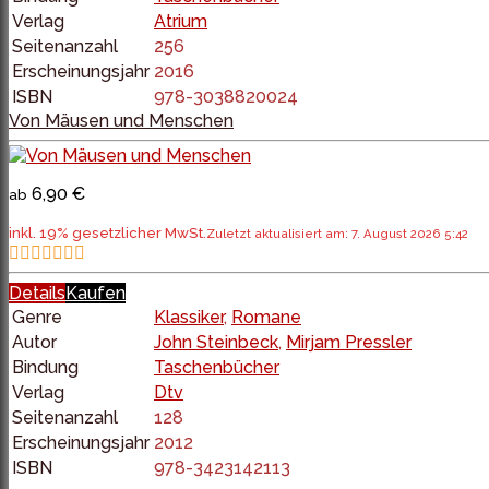
Verlag
Atrium
Seitenanzahl
256
Erscheinungsjahr
2016
ISBN
978-3038820024
Von Mäusen und Menschen
6,90 €
ab
inkl. 19% gesetzlicher MwSt.
Zuletzt aktualisiert am: 7. August 2026 5:42
Details
Kaufen
Genre
Klassiker
,
Romane
Autor
John Steinbeck
,
Mirjam Pressler
Bindung
Taschenbücher
Verlag
Dtv
Seitenanzahl
128
Erscheinungsjahr
2012
ISBN
978-3423142113