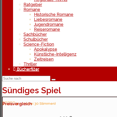
Ratgeber
Romane
Historische Romane
Liebesromane
Jugendromane
Reiseromane
Sachbücher
Schulbücher
Science-Fiction
Apokalypse
Künstliche-Intelligenz
Zeitreisen
Thriller
Bücherfilter
Sündiges Spiel
Preisvergleich
(4.5 / 5 bei 30 Stimmen)