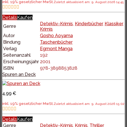
inkl. 19% gesetzlicher MwSt.
Zuletzt aktualisiert am: 9. August 2026 14:45
Details
Kaufen
Detektiv-Krimis
,
Kinderbücher
,
Klassiker
,
Genre
Krimis
Autor
Gosho Aoyama
Bindung
Taschenbücher
Verlag
Egmont Manga
Seitenanzahl
192
Erscheinungsjahr
2001
ISBN
978-3898853828
Spuren an Deck
4,99 €
inkl. 19% gesetzlicher MwSt.
Zuletzt aktualisiert am: 9. August 2026 15:02
Details
Kaufen
Genre
Detektiv-Krimis
,
Krimis
,
Thriller