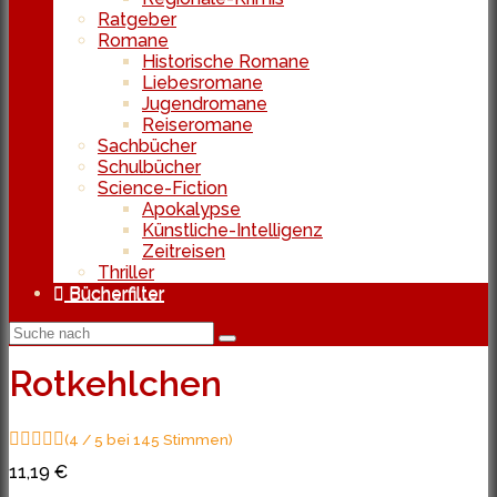
Ratgeber
Romane
Historische Romane
Liebesromane
Jugendromane
Reiseromane
Sachbücher
Schulbücher
Science-Fiction
Apokalypse
Künstliche-Intelligenz
Zeitreisen
Thriller
Bücherfilter
Rotkehlchen
(4 / 5 bei 145 Stimmen)
11,19 €