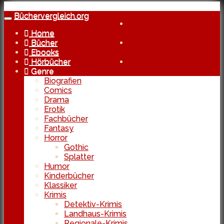
Skip
to
Büchervergleich.org
Toggle
Kostenlose Lieferung
main
navigation
Home
bereits ab 29 Euro
content
Bücher
Echte Reviews
Ebooks
von Usern
Hörbücher
In Kooperation
Genre
mit den besten Shops
Biografien
Comics
Drama
Erotik
Fachbücher
Fantasy
Horror
Gothic
Splatter
Humor
Kinderbücher
Klassiker
Krimis
Detektiv-Krimis
Landhaus-Krimis
Regionale-Krimis