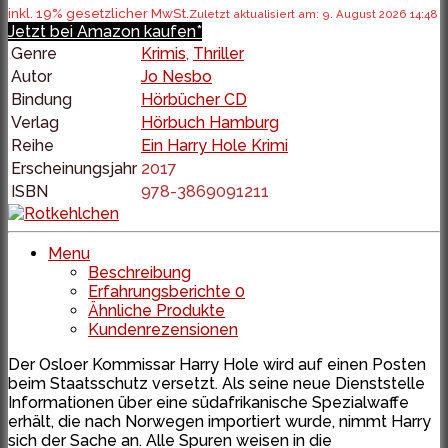
inkl. 19% gesetzlicher MwSt.
Zuletzt aktualisiert am: 9. August 2026 14:48
Jetzt bei Amazon kaufen*
Genre
Krimis
,
Thriller
Autor
Jo Nesbo
Bindung
Hörbücher CD
Verlag
Hörbuch Hamburg
Reihe
Ein Harry Hole Krimi
Erscheinungsjahr
2017
ISBN
978-3869091211
Menu
Beschreibung
Erfahrungsberichte
0
Ähnliche Produkte
Kundenrezensionen
Der Osloer Kommissar Harry Hole wird auf einen Posten
beim Staatsschutz versetzt. Als seine neue Dienststelle
Informationen über eine südafrikanische Spezialwaffe
erhält, die nach Norwegen importiert wurde, nimmt Harry
sich der Sache an. Alle Spuren weisen in die