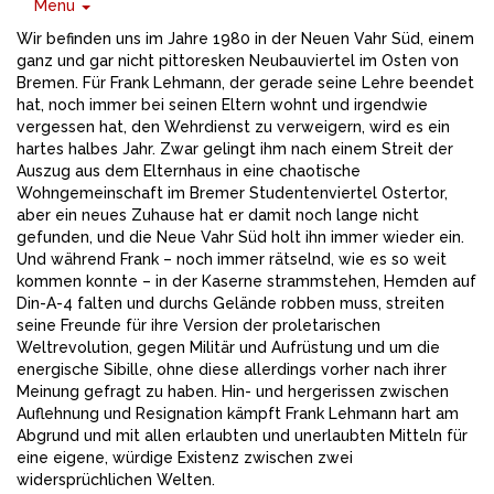
Menu
Wir befinden uns im Jahre 1980 in der Neuen Vahr Süd, einem
ganz und gar nicht pittoresken Neubauviertel im Osten von
Bremen. Für Frank Lehmann, der gerade seine Lehre beendet
hat, noch immer bei seinen Eltern wohnt und irgendwie
vergessen hat, den Wehrdienst zu verweigern, wird es ein
hartes halbes Jahr. Zwar gelingt ihm nach einem Streit der
Auszug aus dem Elternhaus in eine chaotische
Wohngemeinschaft im Bremer Studentenviertel Ostertor,
aber ein neues Zuhause hat er damit noch lange nicht
gefunden, und die Neue Vahr Süd holt ihn immer wieder ein.
Und während Frank – noch immer rätselnd, wie es so weit
kommen konnte – in der Kaserne strammstehen, Hemden auf
Din-A-4 falten und durchs Gelände robben muss, streiten
seine Freunde für ihre Version der proletarischen
Weltrevolution, gegen Militär und Aufrüstung und um die
energische Sibille, ohne diese allerdings vorher nach ihrer
Meinung gefragt zu haben. Hin- und hergerissen zwischen
Auflehnung und Resignation kämpft Frank Lehmann hart am
Abgrund und mit allen erlaubten und unerlaubten Mitteln für
eine eigene, würdige Existenz zwischen zwei
widersprüchlichen Welten.