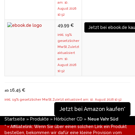
am: 10.
August 2026
10:52
49,99 €
Jetzt bei ebook.de ka
inkl. 19%
gesetzlicher
MwSt.
Zuletzt
aktualisiert
am: 10.
August 2026
10:52
16,45 €
ab
inkl. 19% gesetzlicher MwSt.
Zuletzt aktualisiert am: 10. August 2026 10:52
Jetzt bei Amazon kaufen*
Startseite
»
Produkte
»
Hörbücher CD
»
Neue Vahr Süd
* = Affiliatelink: Wenn Sie über einen solchen Link ein Produkt
bestellen, bekommen wir dafür eine kleine Provision vom