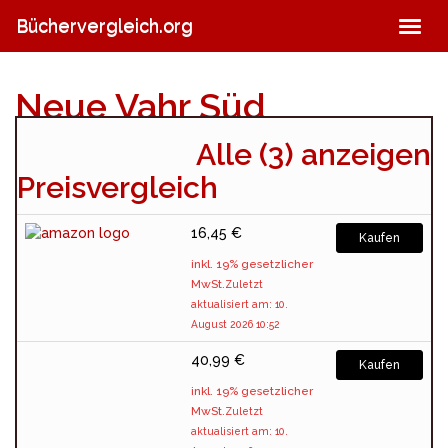
Skip
Büchervergleich.org
Togg
to
navig
main
content
Neue Vahr Süd
Alle (3) anzeigen
(4 / 5 bei 158 Stimmen)
Preisvergleich
16,45 €
Kaufen
inkl. 19% gesetzlicher
MwSt.
Zuletzt
aktualisiert am: 10.
August 2026 10:52
40,99 €
Kaufen
inkl. 19% gesetzlicher
MwSt.
Zuletzt
aktualisiert am: 10.