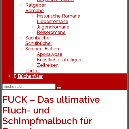
Ratgeber
Romane
Historische Romane
Liebesromane
Jugendromane
Reiseromane
Sachbücher
Schulbücher
Science-Fiction
Apokalypse
Künstliche-Intelligenz
Zeitreisen
Thriller
Bücherfilter
FUCK – Das ultimative
Fluch- und
Schimpfmalbuch für