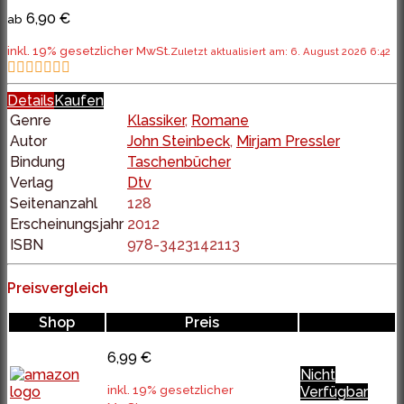
6,90 €
ab
inkl. 19% gesetzlicher MwSt.
Zuletzt aktualisiert am: 6. August 2026 6:42
Details
Kaufen
Genre
Klassiker
,
Romane
Autor
John Steinbeck
,
Mirjam Pressler
Bindung
Taschenbücher
Verlag
Dtv
Seitenanzahl
128
Erscheinungsjahr
2012
ISBN
978-3423142113
Preisvergleich
Shop
Preis
6,99 €
Nicht
inkl. 19% gesetzlicher
Verfügbar