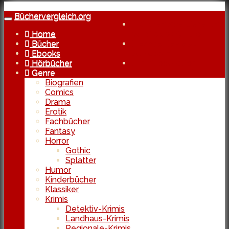
Skip
to
Büchervergleich.org
Toggle
Kostenlose Lieferung
main
navigation
Home
bereits ab 29 Euro
content
Bücher
Echte Reviews
Ebooks
von Usern
Hörbücher
In Kooperation
Genre
mit den besten Shops
Biografien
Comics
Drama
Erotik
Fachbücher
Fantasy
Horror
Gothic
Splatter
Humor
Kinderbücher
Klassiker
Krimis
Detektiv-Krimis
Landhaus-Krimis
Regionale-Krimis