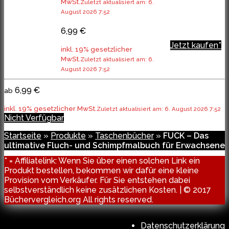
MwSt.
Zuletzt aktualisiert am: 6.
August 2026 7:52
6,99 €
Jetzt kaufen*
inkl. 19% gesetzlicher
MwSt.
Zuletzt aktualisiert am: 6.
August 2026 7:52
6,99 €
ab
inkl. 19% gesetzlicher MwSt.
Zuletzt aktualisiert am: 6. August 2026 7:52
Nicht Verfügbar
Startseite
»
Produkte
»
Taschenbücher
»
FUCK – Das
ultimative Fluch- und Schimpfmalbuch für Erwachsene
* = Affiliatelink: Wenn Sie über einen solchen Link ein
Produkt bestellen, bekommen wir dafür eine kleine
Provision vom Verkäufer. Für Sie entstehen dabei
selbstverständlich keine zusätzlichen Kosten. | © 2017
Büchervergleich.org All rights reserved.
Datenschutzerklärung