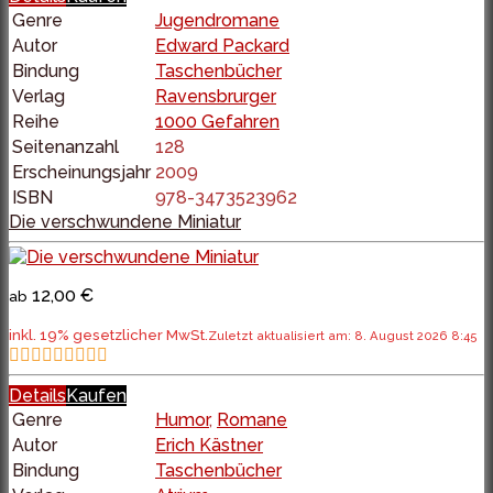
Genre
Jugendromane
Autor
Edward Packard
Bindung
Taschenbücher
Verlag
Ravensbrurger
Reihe
1000 Gefahren
Seitenanzahl
128
Erscheinungsjahr
2009
ISBN
978-3473523962
Die verschwundene Miniatur
12,00 €
ab
inkl. 19% gesetzlicher MwSt.
Zuletzt aktualisiert am: 8. August 2026 8:45
Details
Kaufen
Genre
Humor
,
Romane
Autor
Erich Kästner
Bindung
Taschenbücher