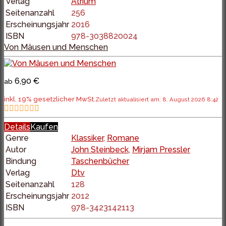
Verlag
Atrium
Seitenanzahl
256
Erscheinungsjahr
2016
ISBN
978-3038820024
Von Mäusen und Menschen
6,90 €
ab
inkl. 19% gesetzlicher MwSt.
Zuletzt aktualisiert am: 8. August 2026 8:42
Details
Kaufen
Genre
Klassiker
,
Romane
Autor
John Steinbeck
,
Mirjam Pressler
Bindung
Taschenbücher
Verlag
Dtv
Seitenanzahl
128
Erscheinungsjahr
2012
ISBN
978-3423142113