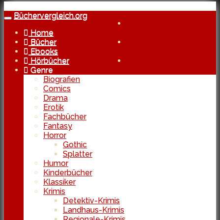
Skip
to
Büchervergleich.org
Toggle
Kostenlose Lieferung
main
navigation
Home
bereits ab 29 Euro
content
Bücher
Echte Reviews
Ebooks
von Usern
Hörbücher
In Kooperation
Genre
mit den besten Shops
Biografien
Comics
Drama
Erotik
Fachbücher
Fantasy
Horror
Gothic
Splatter
Humor
Kinderbücher
Klassiker
Krimis
Detektiv-Krimis
Landhaus-Krimis
Regionale-Krimis