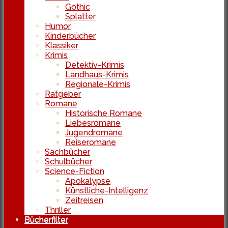
Gothic
Splatter
Humor
Kinderbücher
Klassiker
Krimis
Detektiv-Krimis
Landhaus-Krimis
Regionale-Krimis
Ratgeber
Romane
Historische Romane
Liebesromane
Jugendromane
Reiseromane
Sachbücher
Schulbücher
Science-Fiction
Apokalypse
Künstliche-Intelligenz
Zeitreisen
Thriller
Bücherfilter