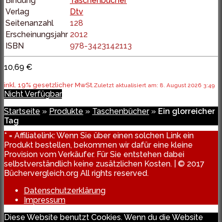
Bindung
Taschenbücher
Verlag
Dtv
Seitenanzahl
128
Erscheinungsjahr
2012
ISBN
978-3423142113
10,69 €
inkl. 19% gesetzlicher MwSt.
Zuletzt aktualisiert am: 8. August 2026 3:49
Nicht Verfügbar
Startseite
»
Produkte
»
Taschenbücher
»
Ein glorreicher
Tag
* = Affiliatelink: Wenn Sie über einen solchen Link ein
Produkt bestellen, bekommen wir dafür eine kleine
Provision vom Verkäufer. Für Sie entstehen dabei
selbstverständlich keine zusätzlichen Kosten. | © 2017
Büchervergleich.org All rights reserved.
Datenschutzerklärung
Impressum
Diese Website benutzt Cookies. Wenn du die Website