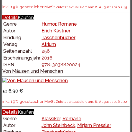
inkl. 19% gesetzlicher MwSt.
Zuletzt aktualisiert am: 8. August 2026 2:45
Details
Kaufen
Genre
Humor
,
Romane
Autor
Erich Kästner
Bindung
Taschenbücher
Verlag
Atrium
Seitenanzahl
256
Erscheinungsjahr
2016
ISBN
978-3038820024
Von Mäusen und Menschen
6,90 €
ab
inkl. 19% gesetzlicher MwSt.
Zuletzt aktualisiert am: 8. August 2026 2:42
Details
Kaufen
Genre
Klassiker
,
Romane
Autor
John Steinbeck
,
Mirjam Pressler