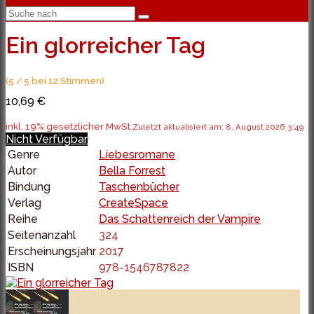
Ein glorreicher Tag
(5 / 5 bei 12 Stimmen)
10,69 €
inkl. 19% gesetzlicher MwSt.
Zuletzt aktualisiert am: 8. August 2026 3:49
Nicht Verfügbar
Genre
Liebesromane
Autor
Bella Forrest
Bindung
Taschenbücher
Verlag
CreateSpace
Reihe
Das Schattenreich der Vampire
Seitenanzahl
324
Erscheinungsjahr
2017
ISBN
978-1546787822