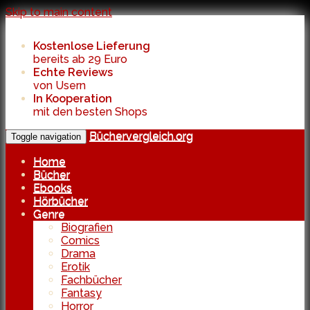
Skip to main content
Kostenlose Lieferung
bereits ab 29 Euro
Echte Reviews
von Usern
In Kooperation
mit den besten Shops
Büchervergleich.org
Toggle navigation
Home
Bücher
Ebooks
Hörbücher
Genre
Biografien
Comics
Drama
Erotik
Fachbücher
Fantasy
Horror