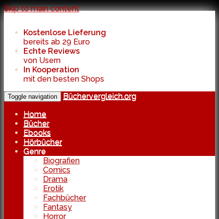
Skip to main content
Kostenlose Lieferung
bereits ab 29 Euro
Echte Reviews
von Usern
In Kooperation
mit den besten Shops
Büchervergleich.org
Toggle navigation
Home
Bücher
Ebooks
Hörbücher
Genre
Biografien
Comics
Drama
Erotik
Fachbücher
Fantasy
Horror