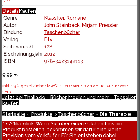
17:42
Details
Kaufen
Genre
Klassiker
,
Romane
Autor
John Steinbeck
,
Mirjam Pressler
Bindung
Taschenbücher
Verlag
Dtv
Seitenanzahl
128
Erscheinungsjahr
2012
ISBN
978-3423142113
9,99 €
inkl. 19% gesetzlicher MwSt.
Zuletzt aktualisiert am: 10. August 2026
17:10
Jetzt bei Thalia.de - Bücher, Medien und mehr - Topseller
kaufen
Startseite
»
Produkte
»
Taschenbücher
»
Die Therapie
* = Affiliatelink: Wenn Sie über einen solchen Link ein
Produkt bestellen, bekommen wir dafür eine kleine
Provision vom Verkäufer. Für Sie entstehen dabei