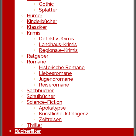
Gothic
Splatter
Humor
Kinderbücher
Klassiker
Krimis
Detektiv-Krimis
Landhaus-Krimis
Regionale-Krimis
Ratgeber
Romane
Historische Romane
Liebesromane
Jugendromane
Reiseromane
Sachbücher
Schulbücher
Science-Fiction
Apokalypse
Künstliche-Intelligenz
Zeitreisen
Thriller
Bücherfilter