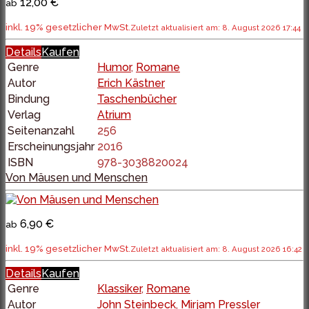
12,00 €
ab
inkl. 19% gesetzlicher MwSt.
Zuletzt aktualisiert am: 8. August 2026 17:44
Details
Kaufen
Genre
Humor
,
Romane
Autor
Erich Kästner
Bindung
Taschenbücher
Verlag
Atrium
Seitenanzahl
256
Erscheinungsjahr
2016
ISBN
978-3038820024
Von Mäusen und Menschen
6,90 €
ab
inkl. 19% gesetzlicher MwSt.
Zuletzt aktualisiert am: 8. August 2026 16:42
Details
Kaufen
Genre
Klassiker
,
Romane
Autor
John Steinbeck
,
Mirjam Pressler