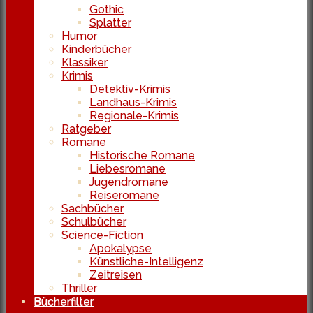
Gothic
Splatter
Humor
Kinderbücher
Klassiker
Krimis
Detektiv-Krimis
Landhaus-Krimis
Regionale-Krimis
Ratgeber
Romane
Historische Romane
Liebesromane
Jugendromane
Reiseromane
Sachbücher
Schulbücher
Science-Fiction
Apokalypse
Künstliche-Intelligenz
Zeitreisen
Thriller
Bücherfilter