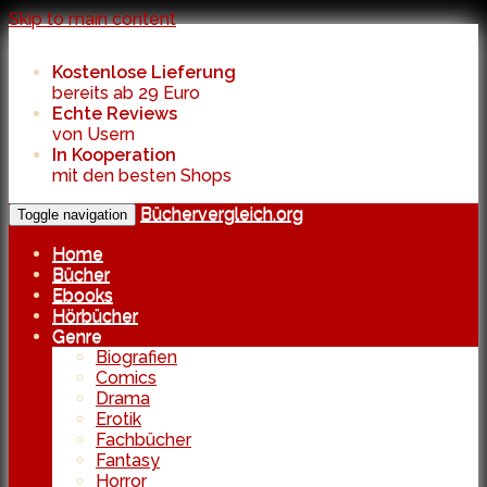
Skip to main content
Kostenlose Lieferung
bereits ab 29 Euro
Echte Reviews
von Usern
In Kooperation
mit den besten Shops
Büchervergleich.org
Toggle navigation
Home
Bücher
Ebooks
Hörbücher
Genre
Biografien
Comics
Drama
Erotik
Fachbücher
Fantasy
Horror