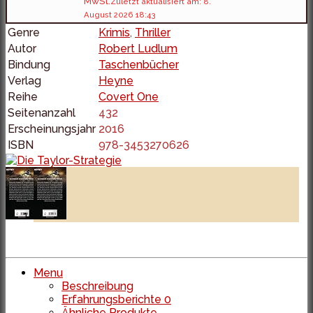
MwSt.
Zuletzt aktualisiert am: 8.
August 2026 18:43
Genre
Krimis
,
Thriller
Autor
Robert Ludlum
Bindung
Taschenbücher
Verlag
Heyne
Reihe
Covert One
Seitenanzahl
432
Erscheinungsjahr
2016
ISBN
978-3453270626
Menu
Beschreibung
Erfahrungsberichte
0
Ähnliche Produkte