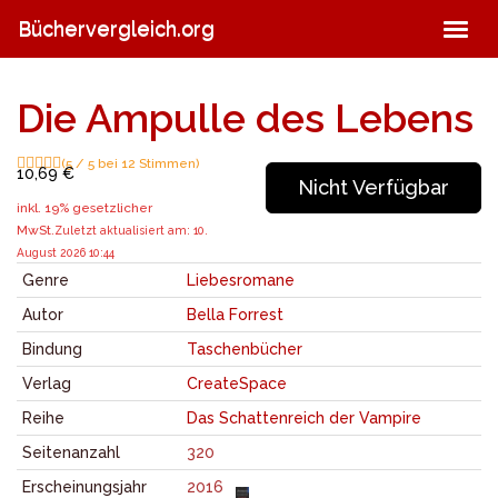
Skip
Büchervergleich.org
Togg
to
navig
main
content
Die Ampulle des Lebens
(5 / 5 bei 12 Stimmen)
10,69 €
Nicht Verfügbar
inkl. 19% gesetzlicher
MwSt.
Zuletzt aktualisiert am: 10.
August 2026 10:44
Genre
Liebesromane
Autor
Bella Forrest
Bindung
Taschenbücher
Verlag
CreateSpace
Reihe
Das Schattenreich der Vampire
Seitenanzahl
320
Erscheinungsjahr
2016