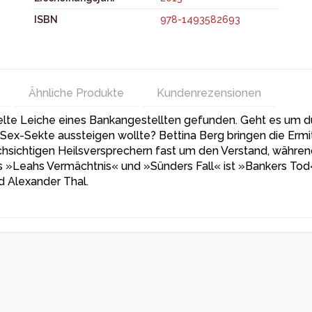
ISBN
978-1493582693
Ähnliche Produkte
Kundenrezensionen
lte Leiche eines Bankangestellten gefunden. Geht es um 
 Sex-Sekte aussteigen wollte? Bettina Berg bringen die Erm
hsichtigen Heilsversprechern fast um den Verstand, währe
 »Leahs Vermächtnis« und »Sünders Fall« ist »Bankers Tod« d
d Alexander Thal.