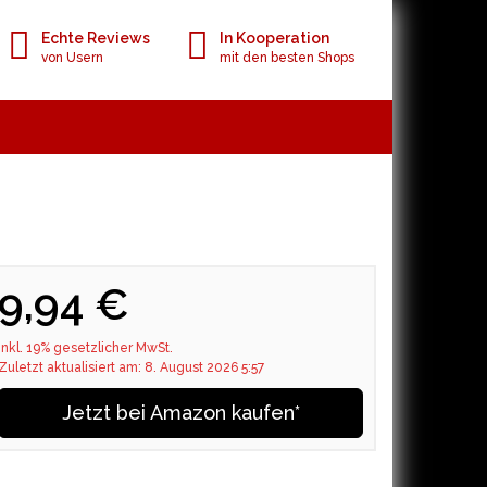
Echte Reviews
In Kooperation
von Usern
mit den besten Shops
9,94 €
inkl. 19% gesetzlicher MwSt.
Zuletzt aktualisiert am: 8. August 2026 5:57
Jetzt bei Amazon kaufen*