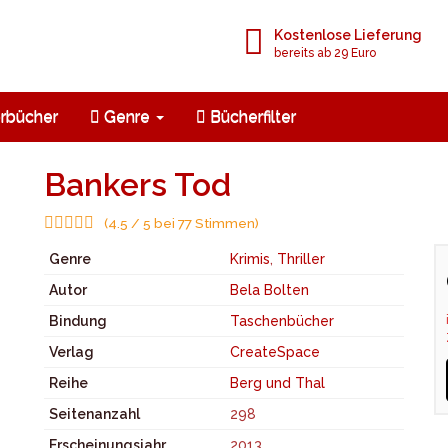
Kostenlose Lieferung
bereits ab 29 Euro
rbücher
Genre
Bücherfilter
Bankers Tod
(4.5 / 5 bei 77 Stimmen)
Genre
Krimis
,
Thriller
Autor
Bela Bolten
Bindung
Taschenbücher
Verlag
CreateSpace
Reihe
Berg und Thal
Seitenanzahl
298
Erscheinungsjahr
2013