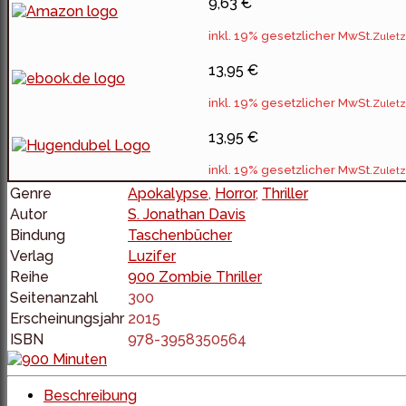
9,63 €
inkl. 19% gesetzlicher MwSt.
Zuletz
13,95 €
inkl. 19% gesetzlicher MwSt.
Zuletz
13,95 €
inkl. 19% gesetzlicher MwSt.
Zuletz
Genre
Apokalypse
,
Horror
,
Thriller
Autor
S. Jonathan Davis
Bindung
Taschenbücher
Verlag
Luzifer
Reihe
900 Zombie Thriller
Seitenanzahl
300
Erscheinungsjahr
2015
ISBN
978-3958350564
Beschreibung