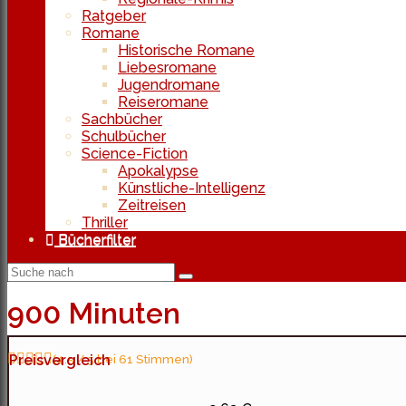
Ratgeber
Romane
Historische Romane
Liebesromane
Jugendromane
Reiseromane
Sachbücher
Schulbücher
Science-Fiction
Apokalypse
Künstliche-Intelligenz
Zeitreisen
Thriller
Bücherfilter
900 Minuten
Preisvergleich
(4.5 / 5 bei 61 Stimmen)