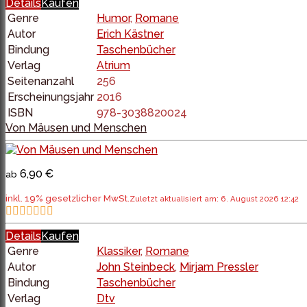
Details
Kaufen
Genre
Humor
,
Romane
Autor
Erich Kästner
Bindung
Taschenbücher
Verlag
Atrium
Seitenanzahl
256
Erscheinungsjahr
2016
ISBN
978-3038820024
Von Mäusen und Menschen
6,90 €
ab
inkl. 19% gesetzlicher MwSt.
Zuletzt aktualisiert am: 6. August 2026 12:42
Details
Kaufen
Genre
Klassiker
,
Romane
Autor
John Steinbeck
,
Mirjam Pressler
Bindung
Taschenbücher
Verlag
Dtv