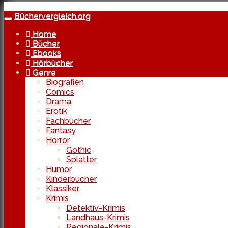
Skip
to
Büchervergleich.org
Toggle
main
navigation
Home
content
Bücher
Ebooks
Hörbücher
Genre
Biografien
Comics
Drama
Erotik
Fachbücher
Fantasy
Horror
Gothic
Splatter
Humor
Kinderbücher
Klassiker
Krimis
Detektiv-Krimis
Landhaus-Krimis
Regionale-Krimis